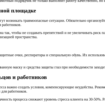
амотный подрядчик не только выполнит работу качественно, но 
ьной площадке
гут возникать травмоопасные ситуации. Обязательно организуйт
 работников.
 так, чтобы не создавать препятствий и не увеличивать риск п
низацией пространства.
ащитные очки, респираторы и специальную обувь. Их использов
ванную маску и средства защиты глаз при необходимости заходи
ьцов и работников
есса важно создать условия, компенсирующие неудобства. Реком
 для работников.
чность процесса снижают уровень стресса клиента на 30-50%. Р