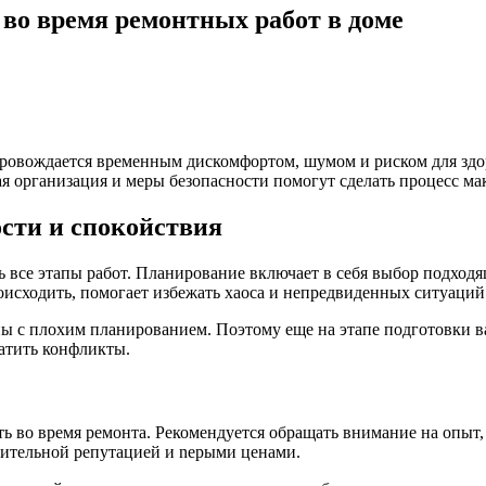
 во время ремонтных работ в доме
опровождается временным дискомфортом, шумом и риском для зд
ая организация и меры безопасности помогут сделать процесс м
ости и спокойствия
ь все этапы работ. Планирование включает в себя выбор подход
роисходить, помогает избежать хаоса и непредвиденных ситуаций
 с плохим планированием. Поэтому еще на этапе подготовки важ
атить конфликты.
сть во время ремонта. Рекомендуется обращать внимание на оп
ительной репутацией и nерыми ценами.