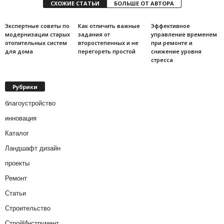
СХОЖИЕ СТАТЬИ
БОЛЬШЕ ОТ АВТОРА
Экспертные советы по
Как отличить важные
Эффективное
модернизации старых
задания от
управление временем
отопительных систем
второстепенных и не
при ремонте и
для дома
перегореть простой
снижение уровня
стресса
Рубрики
благоустройство
инновация
Каталог
Ландшафт дизайн
проекты
Ремонт
Статьи
Строительство
СтройИнструмент