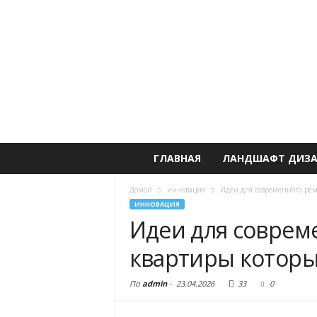
ГЛАВНАЯ
ЛАНДШАФТ ДИЗ
Домой
инновация
Идеи для современного рем
ИННОВАЦИЯ
Идеи для соврем
квартиры которые
По
admin
-
23.04.2026
33
0