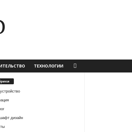
D
ИТЕЛЬСТВО
ТЕХНОЛОГИИ
брики
оустройство
вация
лог
шафт дизайн
кты