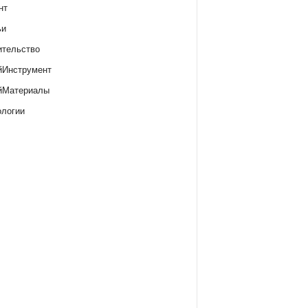
нт
ьи
ительство
йИнструмент
йМатериалы
ологии