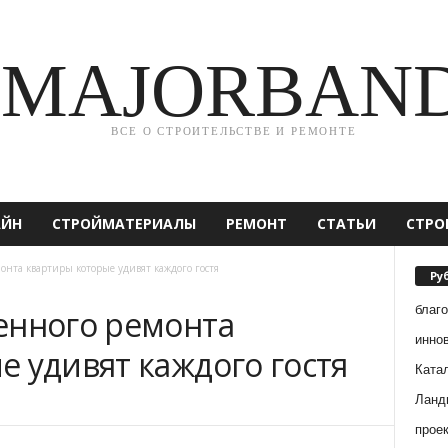
MAJORBAN
ВСЕ О СТРОИТЕЛЬСТВЕ И РЕМОНТЕ
АЙН
СТРОЙМАТЕРИАЛЫ
РЕМОНТ
СТАТЬИ
СТРО
онта квартиры которые удивят каждого гостя
Ру
благ
енного ремонта
инно
 удивят каждого гостя
Ката
Ланд
прое