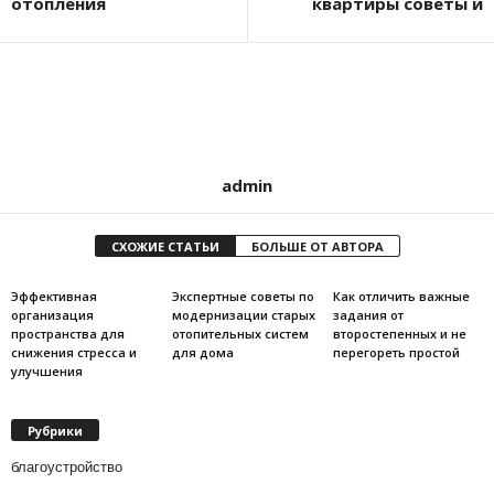
отопления
квартиры советы и
admin
СХОЖИЕ СТАТЬИ
БОЛЬШЕ ОТ АВТОРА
Эффективная
Экспертные советы по
Как отличить важные
организация
модернизации старых
задания от
пространства для
отопительных систем
второстепенных и не
снижения стресса и
для дома
перегореть простой
улучшения
Рубрики
благоустройство