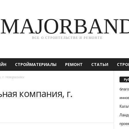
MAJORBAN
ВСЕ О СТРОИТЕЛЬСТВЕ И РЕМОНТЕ
АЙН
СТРОЙМАТЕРИАЛЫ
РЕМОНТ
СТАТЬИ
СТРО
 г. Новороссийск
Ру
благ
ная компания, г.
инно
Ката
Ланд
прое