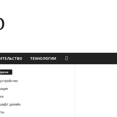
D
ИТЕЛЬСТВО
ТЕХНОЛОГИИ
брики
оустройство
вация
лог
шафт дизайн
кты