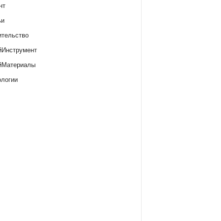
нт
ьи
ительство
йИнструмент
йМатериалы
ологии