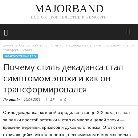
MAJORBAND
ВСЕ О СТРОИТЕЛЬСТВЕ И РЕМОНТЕ
Домой
благоустройство
Почему стиль декаданса стал симптомом эпохи и как он
трансформировался
БЛАГОУСТРОЙСТВО
Почему стиль декаданса стал
симптомом эпохи и как он
трансформировался
По
admin
-
10.04.2026
27
0
Стиль декаданса, который зародился в конце XIX века, вышел
за рамки простой эстетики и стал символом целой эпохи —
времени перемен, кризисов и духовного поиска. Этот стиль,
отличающийся изысканностью, пессимизмом и стремлением к