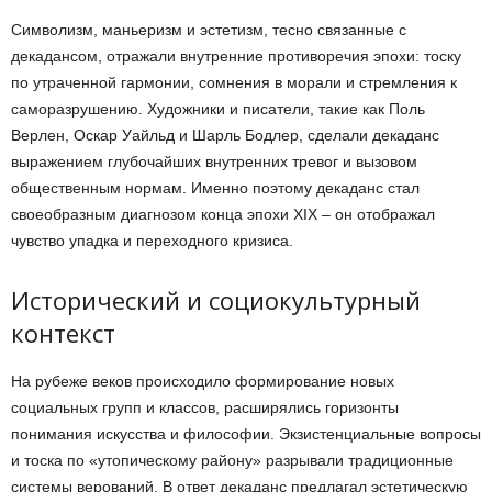
Символизм, маньеризм и эстетизм, тесно связанные с
декадансом, отражали внутренние противоречия эпохи: тоску
по утраченной гармонии, сомнения в морали и стремления к
саморазрушению. Художники и писатели, такие как Поль
Верлен, Оскар Уайльд и Шарль Бодлер, сделали декаданс
выражением глубочайших внутренних тревог и вызовом
общественным нормам. Именно поэтому декаданс стал
своеобразным диагнозом конца эпохи XIX – он отображал
чувство упадка и переходного кризиса.
Исторический и социокультурный
контекст
На рубеже веков происходило формирование новых
социальных групп и классов, расширялись горизонты
понимания искусства и философии. Экзистенциальные вопросы
и тоска по «утопическому району» разрывали традиционные
системы верований. В ответ декаданс предлагал эстетическую