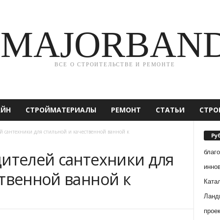
MAJORBAN
ВСЕ О СТРОИТЕЛЬСТВЕ И РЕМОНТЕ
АЙН
СТРОЙМАТЕРИАЛЫ
РЕМОНТ
СТАТЬИ
СТРО
й сантехники для стильной и качественной ванной к
Ру
благ
дителей сантехники для
инно
ственной ванной к
Ката
Ланд
прое