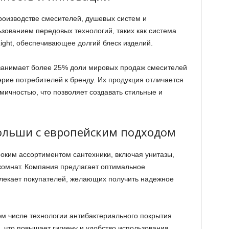
оизводстве смесителей, душевых систем и
ьзованием передовых технологий, таких как система
ight, обеспечивающее долгий блеск изделий.
занимает более 25% доли мировых продаж смесителей
рие потребителей к бренду. Их продукция отличается
мичностью, что позволяет создавать стильные и
Польши с европейским подходом
оким ассортиментом сантехники, включая унитазы,
комнат. Компания предлагает оптимальное
влекает покупателей, желающих получить надежное
ом числе технологии антибактериального покрытия
, что повышает гигиену и удобство использования