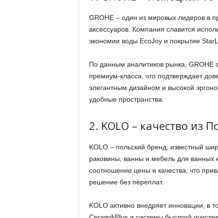
GROHE – один из мировых лидеров в пр
аксессуаров. Компания славится испол
экономии воды EcoJoy и покрытие StarL
По данным аналитиков рынка, GROHE 
премиум-класса, что подтверждает дове
элегантным дизайном и высокой эргоно
удобные пространства.
2. KOLO – качество из 
KOLO – польский бренд, известный шир
раковины, ванны и мебель для ванных 
соотношение цены и качества, что при
решение без переплат.
KOLO активно внедряет инновации, в т
CeramikPlus и системы быстрой очистки