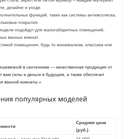
я сталь, акрил или литой мрамор – каждый материал
и, дизайне и уходе.
олнительных функций, таких как системы антивсплеска,
альковые покрытия.
одели подойдут для малогабаритных помещений,
ных ванных комнат.
тикой помещения, будь то минимализм, классика или
дешевизной в сантехнике — качественная продукция от
 вам силы и деньги в будущем, а также обеспечит
я ванной комнаты.»
ения популярных моделей
Средняя цена
нности
(руб.)