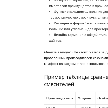
Материал:
керамика, нержавеюща
имеет свои преимущества в прочност
Функциональность:
наличие доп
термостатические смесители, антик
Размеры и форма:
компактные м
большие или угловые – для простор
Дизайн:
гармония с общей стилис
хай-тек.
Мнение автора:
«Не стоит гнаться за 
проверенных производителей сэкономит
комфорт на каждом этапе использовани
Пример таблицы сравн
смесителей
Производитель
Модель
Особе