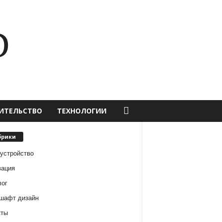
D
ИТЕЛЬСТВО
ТЕХНОЛОГИИ
брики
оустройство
вация
лог
шафт дизайн
кты