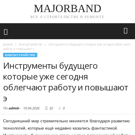
MAJORBAND
ВСЕ О СТРОИТЕЛЬСТВЕ И РЕМОНТЕ
Домой
благоустройство
Инструменты будущего которые уже сегодня облегчают
работу и повышают э
БЛАГОУСТРОЙСТВО
Инструменты будущего
которые уже сегодня
облегчают работу и повышают
э
По
admin
-
10.04.2026
32
0
Сегодняшний мир стремительно меняется благодаря развитию
технологий, которые ещё недавно казались фантастикой.