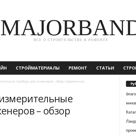
MAJORBAN
ВСЕ О СТРОИТЕЛЬСТВЕ И РЕМОНТЕ
АЙН
СТРОЙМАТЕРИАЛЫ
РЕМОНТ
СТАТЬИ
СТРО
тельные приборы для инженеров – обзор современных
Ру
благ
измерительные
инно
енеров – обзор
Ката
Ланд
прое