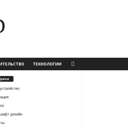
D
ИТЕЛЬСТВО
ТЕХНОЛОГИИ
брики
оустройство
вация
лог
шафт дизайн
кты