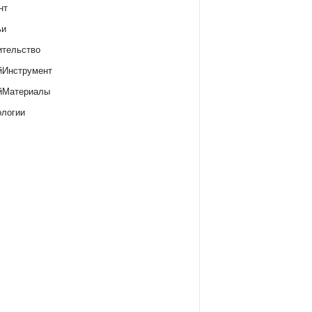
нт
ьи
ительство
йИнструмент
йМатериалы
ологии