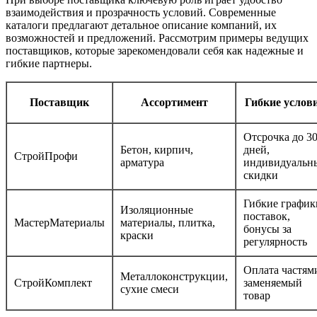
взаимодействия и прозрачность условий. Современные
каталоги предлагают детальное описание компаний, их
возможностей и предложений. Рассмотрим примеры ведущих
поставщиков, которые зарекомендовали себя как надежные и
гибкие партнеры.
Поставщик
Ассортимент
Гибкие услов
Отсрочка до 3
Бетон, кирпич,
дней,
СтройПрофи
арматура
индивидуальн
скидки
Гибкие график
Изоляционные
поставок,
МастерМатериалы
материалы, плитка,
бонусы за
краски
регулярность
Оплата частям
Металлоконструкции,
СтройКомплект
заменяемый
сухие смеси
товар