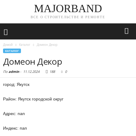
MAJORBAND
ВСЕ О СТРОИТЕЛЬСТВЕ И РЕМОНТЕ
Домой
Каталог
Домеон Декор
КАТАЛОГ
Домеон Декор
По
admin
-
11.12.2024
188
0
город: Якутск
Район: Якутск городской округ
Адрес: nan
Индекс: nan