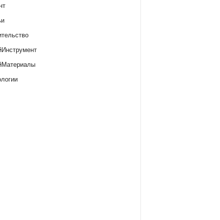
нт
ьи
ительство
йИнструмент
йМатериалы
ологии