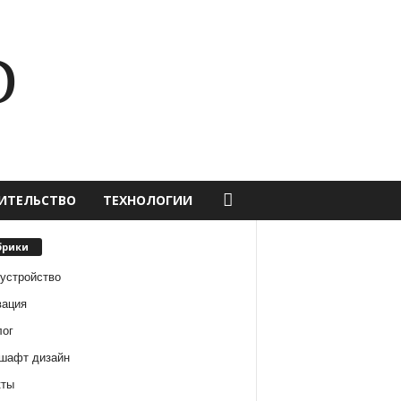
D
ИТЕЛЬСТВО
ТЕХНОЛОГИИ
брики
оустройство
вация
лог
шафт дизайн
кты