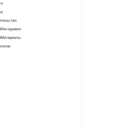
нт
ьи
ительство
йИнструмент
йМатериалы
ологии