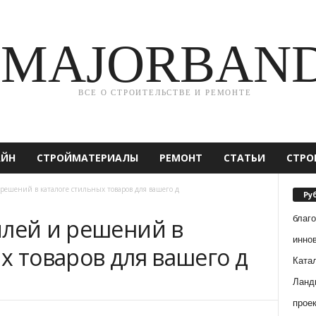
MAJORBAN
ВСЕ О СТРОИТЕЛЬСТВЕ И РЕМОНТЕ
АЙН
СТРОЙМАТЕРИАЛЫ
РЕМОНТ
СТАТЬИ
СТРО
 решений в каталоге стильных товаров для вашего д
Ру
благ
илей и решений в
инно
х товаров для вашего д
Ката
Ланд
прое