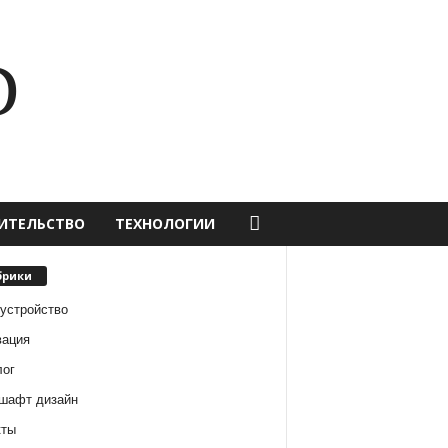
D
ИТЕЛЬСТВО
ТЕХНОЛОГИИ
брики
оустройство
вация
лог
шафт дизайн
кты