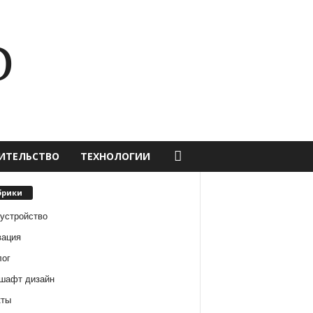
D
ИТЕЛЬСТВО
ТЕХНОЛОГИИ
брики
оустройство
вация
лог
шафт дизайн
кты