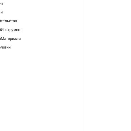
нт
ьи
ительство
йИнструмент
йМатериалы
ологии