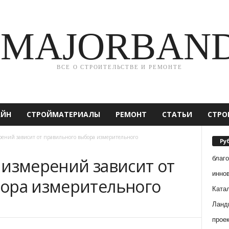
MAJORBAN
ВСЕ О СТРОИТЕЛЬСТВЕ И РЕМОНТЕ
АЙН
СТРОЙМАТЕРИАЛЫ
РЕМОНТ
СТАТЬИ
СТРО
рений зависит от правильного выбора измерительного
Ру
благ
 измерений зависит от
инно
ора измерительного
Ката
Ланд
прое