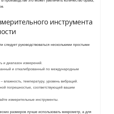
В производстве это может увеличить количество брака,
ов.
змерительного инструмента
ности
и следует руководствоваться несколькими простыми
ь и диапазон измерений.
ванный и откалиброванный по международным
– влажность, температуру, уровень вибраций.
ной погрешностью, соответствующей вашим
вайте измерительные инструменты.
ских размеров лучше использовать микрометр, а для