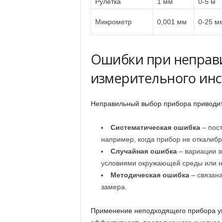
Рулетка
1 мм
0-5 м
Микрометр
0,001 мм
0-25 м
Ошибки при неправ
измерительного ин
Неправильный выбор прибора приводит
Систематическая ошибка
– пост
например, когда прибор не откалиб
Случайная ошибка
– вариации з
условиями окружающей среды или н
Методическая ошибка
– связан
замера.
Применение неподходящего прибора ум