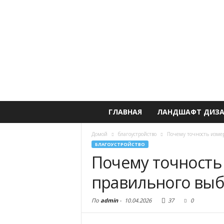
ГЛАВНАЯ
ЛАНДШАФТ ДИЗ
Домой
благоустройство
Почему точность изме
БЛАГОУСТРОЙСТВО
Почему точность
правильного выб
По
admin
-
10.04.2026
37
0