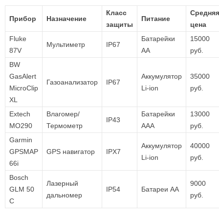
Класс
Средня
Прибор
Назначение
Питание
защиты
цена
Fluke
Батарейки
15000
Мультиметр
IP67
87V
AA
руб.
BW
GasAlert
Аккумулятор
35000
Газоанализатор
IP67
MicroClip
Li-ion
руб.
XL
Extech
Влагомер/
Батарейки
13000
IP43
MO290
Термометр
AAA
руб.
Garmin
Аккумулятор
40000
GPSMAP
GPS навигатор
IPX7
Li-ion
руб.
66i
Bosch
Лазерный
9000
GLM 50
IP54
Батареи AA
дальномер
руб.
C