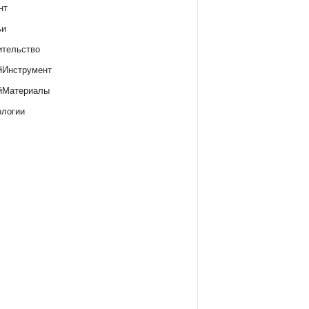
нт
ьи
ительство
йИнструмент
йМатериалы
ологии