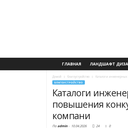
ГЛАВНАЯ
ЛАНДШАФТ ДИЗ
Домой
благоустройство
Каталоги инженерных 
БЛАГОУСТРОЙСТВО
Каталоги инжене
повышения конк
компани
По
admin
-
10.04.2026
24
0