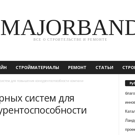
MAJORBAN
ВСЕ О СТРОИТЕЛЬСТВЕ И РЕМОНТЕ
АЙН
СТРОЙМАТЕРИАЛЫ
РЕМОНТ
СТАТЬИ
СТРО
систем для повышения конкурентоспособности компани
Ру
благ
рных систем для
инно
урентоспособности
Ката
Ланд
прое