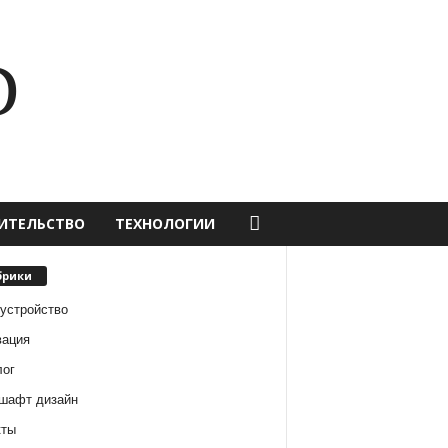
D
ИТЕЛЬСТВО
ТЕХНОЛОГИИ
брики
оустройство
вация
лог
шафт дизайн
кты