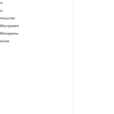
нт
ьи
ительство
йИнструмент
йМатериалы
ологии