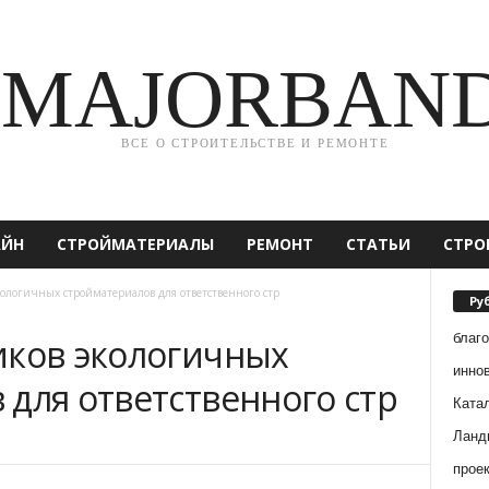
MAJORBAN
ВСЕ О СТРОИТЕЛЬСТВЕ И РЕМОНТЕ
АЙН
СТРОЙМАТЕРИАЛЫ
РЕМОНТ
СТАТЬИ
СТРО
кологичных стройматериалов для ответственного стр
Ру
благ
иков экологичных
инно
для ответственного стр
Ката
Ланд
прое