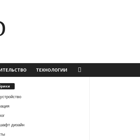
D
ИТЕЛЬСТВО
ТЕХНОЛОГИИ
брики
оустройство
вация
лог
шафт дизайн
кты