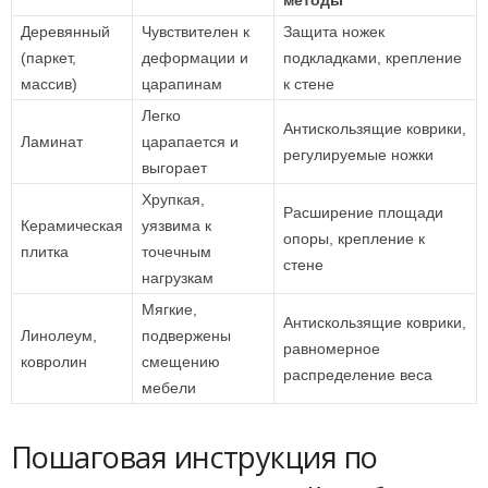
методы
Деревянный
Чувствителен к
Защита ножек
(паркет,
деформации и
подкладками, крепление
массив)
царапинам
к стене
Легко
Антискользящие коврики,
Ламинат
царапается и
регулируемые ножки
выгорает
Хрупкая,
Расширение площади
Керамическая
уязвима к
опоры, крепление к
плитка
точечным
стене
нагрузкам
Мягкие,
Антискользящие коврики,
Линолеум,
подвержены
равномерное
ковролин
смещению
распределение веса
мебели
Пошаговая инструкция по