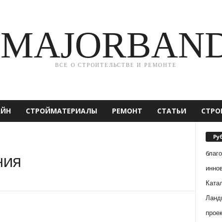
MAJORBAN
ВСЕ О СТРОИТЕЛЬСТВЕ И РЕМОНТЕ
АЙН
СТРОЙМАТЕРИАЛЫ
РЕМОНТ
СТАТЬИ
СТРО
Ру
благ
ния
инно
Ката
Ланд
прое