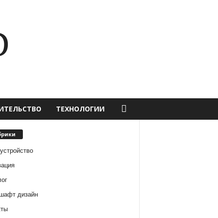
D
ИТЕЛЬСТВО
ТЕХНОЛОГИИ
брики
оустройство
вация
лог
шафт дизайн
кты