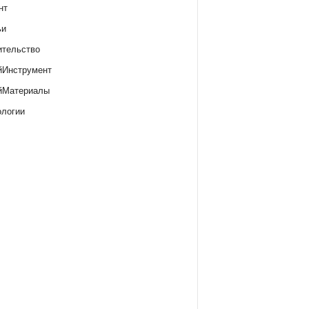
нт
ьи
ительство
йИнструмент
йМатериалы
ологии